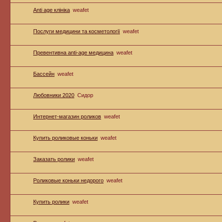
Anti age клініка
weafet
Послуги медицини та косметології
weafet
Превентивна anti-age медицина
weafet
Бассейн
weafet
Любовники 2020
Сидор
Интернет-магазин роликов
weafet
Купить роликовые коньки
weafet
Заказать ролики
weafet
Роликовые коньки недорого
weafet
Купить ролики
weafet