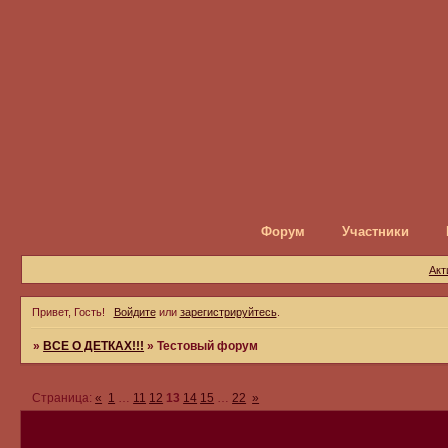
Форум
Участники
Акт
Привет, Гость!
Войдите
или
зарегистрируйтесь
.
»
ВСЕ О ДЕТКАХ!!!
»
Тестовый форум
Страница:
«
1
…
11
12
13
14
15
…
22
»