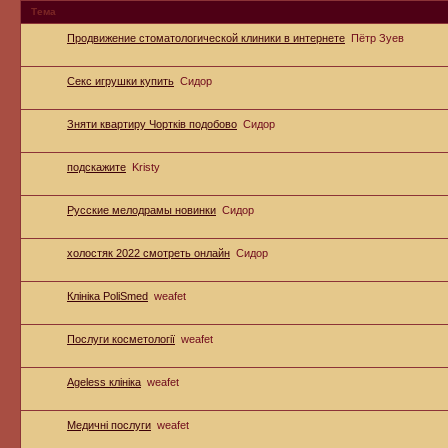
Тема
Продвижение стоматологической клиники в интернете
Пётр Зуев
Секс игрушки купить
Сидор
Зняти квартиру Чортків подобово
Сидор
подскажите
Kristy
Русские мелодрамы новинки
Сидор
холостяк 2022 смотреть онлайн
Сидор
Клініка PoliSmed
weafet
Послуги косметології
weafet
Ageless клініка
weafet
Медичні послуги
weafet