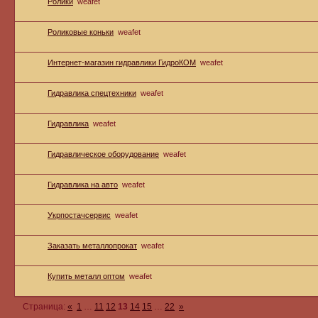
Ролики
weafet
Роликовые коньки
weafet
Интернет-магазин гидравлики ГидроКОМ
weafet
Гидравлика спецтехники
weafet
Гидравлика
weafet
Гидравлическое оборудование
weafet
Гидравлика на авто
weafet
Укрпостачсервис
weafet
Заказать металлопрокат
weafet
Купить металл оптом
weafet
Страница:
«
1
…
11
12
13
14
15
…
22
»