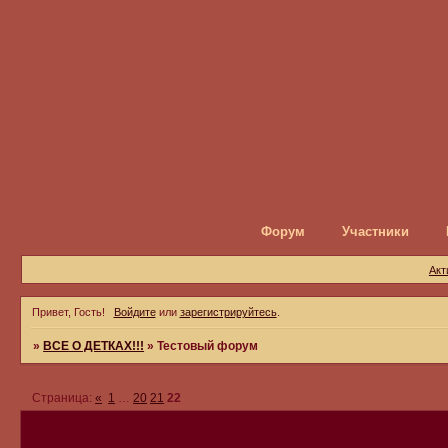
Форум
Участники
Акт
Привет, Гость!
Войдите
или
зарегистрируйтесь
.
»
ВСЕ О ДЕТКАХ!!!
»
Тестовый форум
Страница:
«
1
…
20
21
22