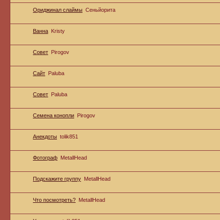
Ориджинал слаймы
Сеньйорита
Ванна
Kristy
Совет
Pirogov
Сайт
Paluba
Совет
Paluba
Семена конопли
Pirogov
Анекдоты
tolik851
Фотограф
MetallHead
Подскажите группу
MetallHead
Что посмотреть?
MetallHead