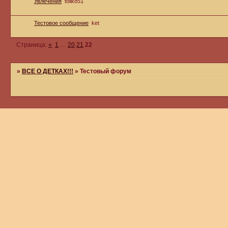
Увлечения
tolik851
Тестовое сообщение
ket
Страница:
«
1
…
20
21
22
»
ВСЕ О ДЕТКАХ!!!
»
Тестовый форум