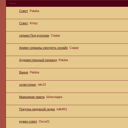
Тема
Совет
Paluba
Совет
Kristy
сериал Под куполом
Сидор
Аниме сериалы смотреть онлайн
Сидор
Художественный перевод
Paluba
Ванна
Paluba
холестерин
nils23
Кварцевая лампа
Шоколадка
Покупка надувной лодки
tolik851
нужен совет
Окси21