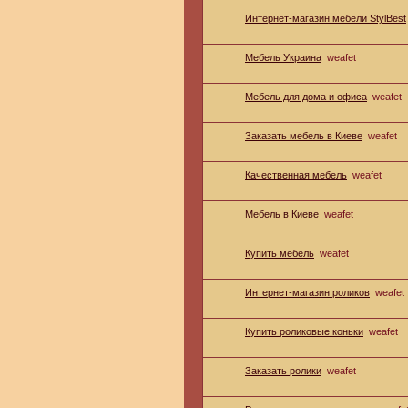
Интернет-магазин мебели StylBest
Мебель Украина
weafet
Мебель для дома и офиса
weafet
Заказать мебель в Киеве
weafet
Качественная мебель
weafet
Мебель в Киеве
weafet
Купить мебель
weafet
Интернет-магазин роликов
weafet
Купить роликовые коньки
weafet
Заказать ролики
weafet