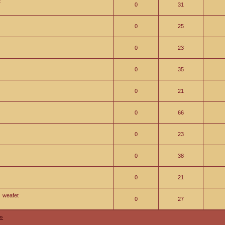
t
0
31
0
25
0
23
0
35
0
21
0
66
0
23
0
38
0
21
weafet
0
27
»