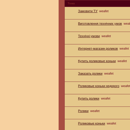
Тема
Замовити ТУ
weafet
Виготовлення технічних умов
weaf
Технічні умови
weafet
Интернет-магазин роликов
weafet
Купить роликовые коньки
weafet
Заказать ролики
weafet
Роликовые коньки недорого
weafe
Купить ролики
weafet
Ролики
weafet
Роликовые коньки
weafet