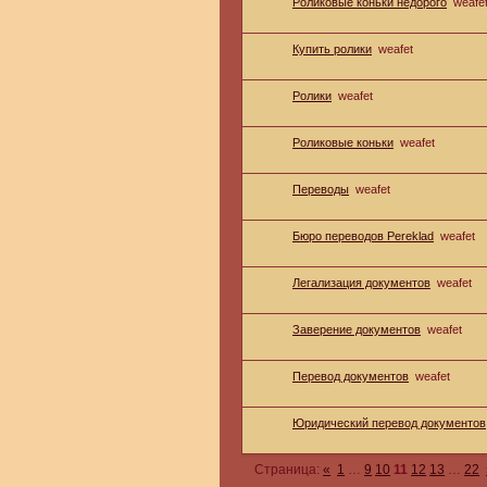
Роликовые коньки недорого
weafe
Купить ролики
weafet
Ролики
weafet
Роликовые коньки
weafet
Переводы
weafet
Бюро переводов Pereklad
weafet
Легализация документов
weafet
Заверение документов
weafet
Перевод документов
weafet
Юридический перевод документов
Страница:
«
1
…
9
10
11
12
13
…
22