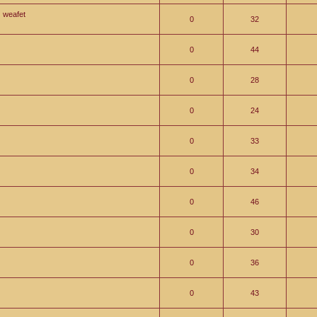
weafet
0
32
0
44
0
28
0
24
0
33
0
34
0
46
0
30
0
36
0
43