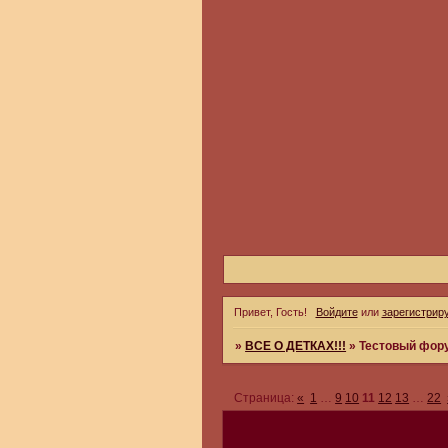
Привет, Гость!
Войдите
или
зарегистрир
»
ВСЕ О ДЕТКАХ!!!
»
Тестовый фор
Страница:
«
1
…
9
10
11
12
13
…
22