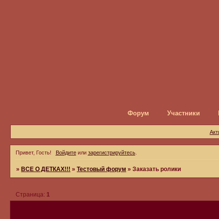
Форум
Участники
Акт
Привет, Гость!
Войдите
или
зарегистрируйтесь
.
»
ВСЕ О ДЕТКАХ!!!
»
Тестовый форум
»
Заказать ролики
Страница:
1