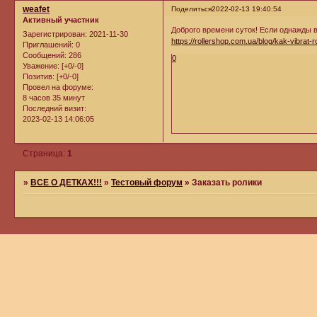
weafet
Поделиться
2022-02-13 19:40:54
Активный участник
Доброго времени суток! Если однажды в
Зарегистрирован
: 2021-11-30
https://rollershop.com.ua/blog/kak-vibrat-ro
Приглашений:
0
Сообщений:
286
0
Уважение:
[+0/-0]
Позитив:
[+0/-0]
Провел на форуме:
8 часов 35 минут
Последний визит:
2023-02-13 14:06:05
Страница:
1
»
ВСЕ О ДЕТКАХ!!!
»
Тестовый форум
»
Заказать ролики