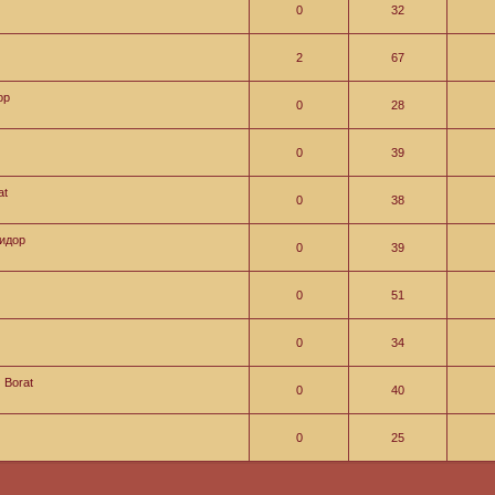
0
32
2
67
ор
0
28
0
39
at
0
38
идор
0
39
0
51
0
34
Borat
0
40
0
25