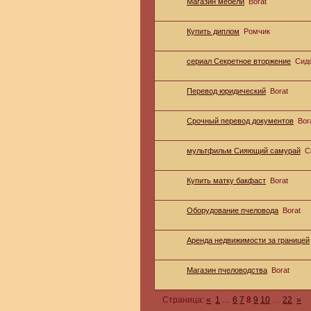
Магазин мебели
Borat
Купить диплом
Ромчик
сериал Секретное вторжение
Сид
Перевод юридический
Borat
Срочный перевод документов
Bor
мультфильм Сияющий самурай
С
Купить матку бакфаст
Borat
Оборудование пчеловода
Borat
Аренда недвижимости за границей
Магазин пчеловодства
Borat
Страница:
«
1
…
6
7
8
9
10
…
22
»