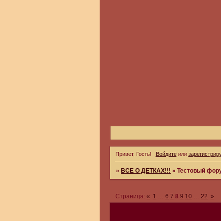
Привет, Гость!
Войдите
или
зарегистрир
»
ВСЕ О ДЕТКАХ!!!
»
Тестовый фор
Страница:
«
1
…
6
7
8
9
10
…
22
»