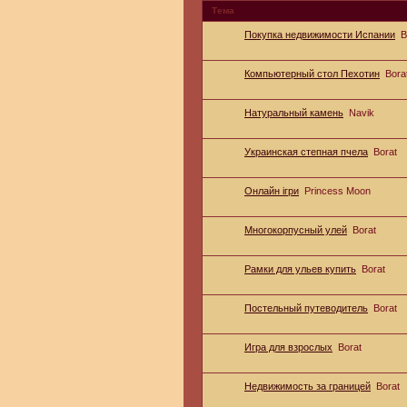
Тема
Покупка недвижимости Испании
B
Компьютерный стол Пехотин
Bora
Натуральный камень
Navik
Украинская степная пчела
Borat
Онлайн ігри
Princess Moon
Многокорпусный улей
Borat
Рамки для ульев купить
Borat
Постельный путеводитель
Borat
Игра для взрослых
Borat
Недвижимость за границей
Borat