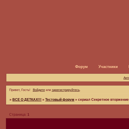
Форум
Участники
Акт
Привет, Гость!
Войдите
или
зарегистрируйтесь
.
»
ВСЕ О ДЕТКАХ!!!
»
Тестовый форум
»
сериал Секретное вторжение
Страница:
1