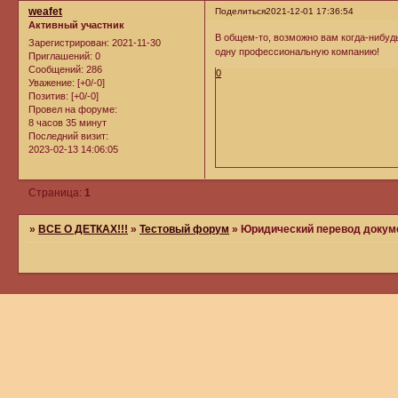
weafet
Поделиться
2021-12-01 17:36:54
Активный участник
В общем-то, возможно вам когда-нибуд
Зарегистрирован
: 2021-11-30
одну профессиональную компанию!
Приглашений:
0
Сообщений:
286
0
Уважение:
[+0/-0]
Позитив:
[+0/-0]
Провел на форуме:
8 часов 35 минут
Последний визит:
2023-02-13 14:06:05
Страница:
1
»
ВСЕ О ДЕТКАХ!!!
»
Тестовый форум
»
Юридический перевод докум