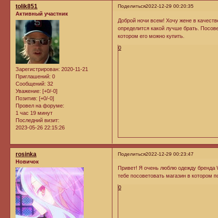
tolik851
Поделиться
2022-12-29 00:20:35
Активный участник
Доброй ночи всем! Хочу жене в качеств
определится какой лучше брать. Посове
котором его можно купить.
0
Зарегистрирован
: 2020-11-21
Приглашений:
0
Сообщений:
32
Уважение:
[+0/-0]
Позитив:
[+0/-0]
Провел на форуме:
1 час 19 минут
Последний визит:
2023-05-26 22:15:26
rosinka
Поделиться
2022-12-29 00:23:47
Новичок
Привет! Я очень люблю одежду бренда W
тебе посоветовать магазин в котором по
0