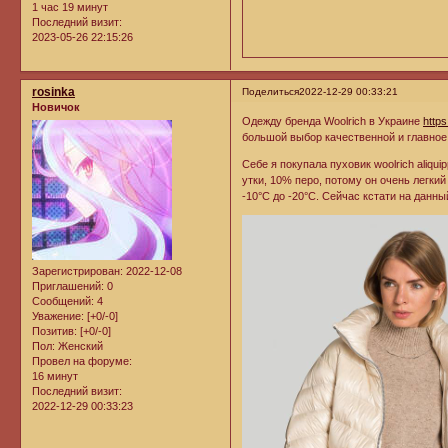
1 час 19 минут
Последний визит:
2023-05-26 22:15:26
rosinka
Поделиться
2022-12-29 00:33:21
Новичок
Одежду бренда Woolrich в Украине
https
большой выбор качественной и главное
Себе я покупала пуховик woolrich aliqu
утки, 10% перо, потому он очень легкий
-10°C до -20°C. Сейчас кстати на данны
Зарегистрирован
: 2022-12-08
Приглашений:
0
Сообщений:
4
Уважение:
[+0/-0]
Позитив:
[+0/-0]
Пол:
Женский
Провел на форуме:
16 минут
Последний визит:
2022-12-29 00:33:23