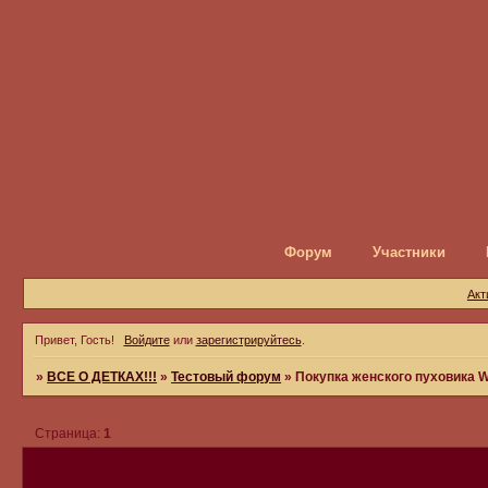
Форум
Участники
Акт
Привет, Гость!
Войдите
или
зарегистрируйтесь
.
»
ВСЕ О ДЕТКАХ!!!
»
Тестовый форум
»
Покупка женского пуховика W
Страница:
1