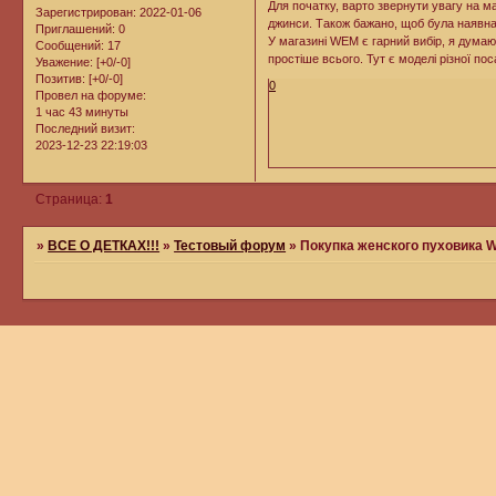
Для початку, варто звернути увагу на м
Зарегистрирован
: 2022-01-06
джинси. Також бажано, щоб була наявна 
Приглашений:
0
У магазині WEM є гарний вибір, я думаю
Сообщений:
17
простіше всього. Тут є моделі різної по
Уважение:
[+0/-0]
Позитив:
[+0/-0]
0
Провел на форуме:
1 час 43 минуты
Последний визит:
2023-12-23 22:19:03
Страница:
1
»
ВСЕ О ДЕТКАХ!!!
»
Тестовый форум
»
Покупка женского пуховика W