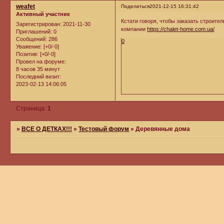
weafet
Поделиться
2021-12-15 16:31:42
Активный участник
Кстати говоря, чтобы заказать строите
Зарегистрирован
: 2021-11-30
компании
https://chalet-home.com.ua/
Приглашений:
0
Сообщений:
286
0
Уважение:
[+0/-0]
Позитив:
[+0/-0]
Провел на форуме:
8 часов 35 минут
Последний визит:
2023-02-13 14:06:05
Страница:
1
»
ВСЕ О ДЕТКАХ!!!
»
Тестовый форум
»
Деревянные дома