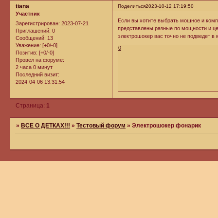
tiana
Поделиться
2023-10-12 17:19:50
Участник
Если вы хотите выбрать мощное и ком
Зарегистрирован
: 2023-07-21
представлены разные по мощности и цен
Приглашений:
0
электрошокер вас точно не подведет в 
Сообщений:
13
Уважение:
[+0/-0]
0
Позитив:
[+0/-0]
Провел на форуме:
2 часа 0 минут
Последний визит:
2024-04-06 13:31:54
Страница:
1
»
ВСЕ О ДЕТКАХ!!!
»
Тестовый форум
»
Электрошокер фонарик