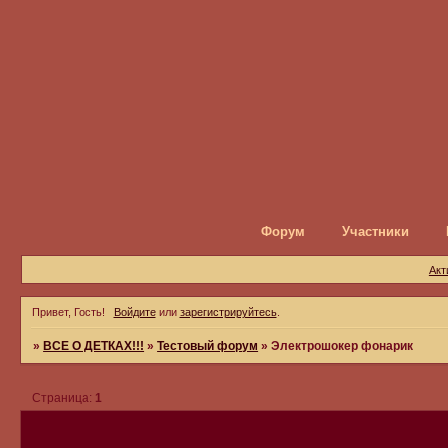
Форум
Участники
Акт
Привет, Гость!
Войдите
или
зарегистрируйтесь
.
»
ВСЕ О ДЕТКАХ!!!
»
Тестовый форум
»
Электрошокер фонарик
Страница:
1