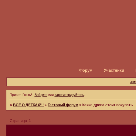
Форум
Участники
Акт
Привет, Гость!
Войдите
или
зарегистрируйтесь
.
»
ВСЕ О ДЕТКАХ!!!
»
Тестовый форум
»
Какие дрова стоит покупать
Страница:
1