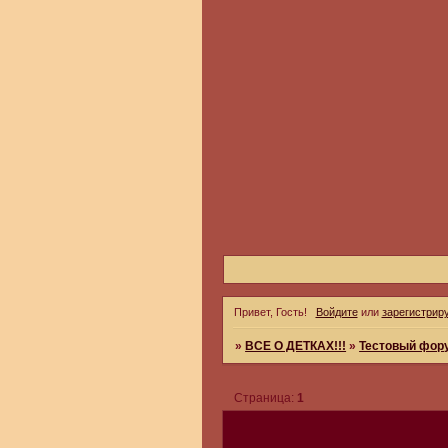
Привет, Гость!
Войдите
или
зарегистрир
»
ВСЕ О ДЕТКАХ!!!
»
Тестовый фор
Страница:
1