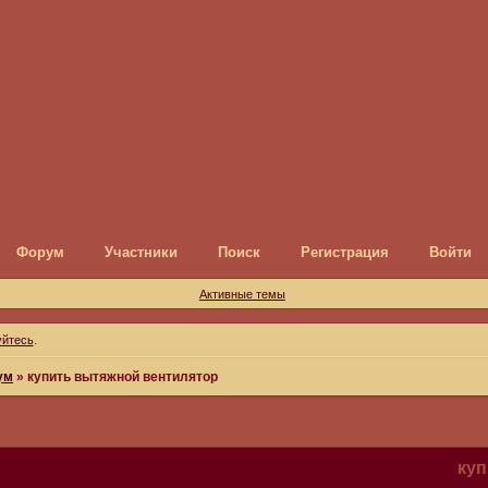
Форум
Участники
Поиск
Регистрация
Войти
Активные темы
уйтесь
.
ум
»
купить вытяжной вентилятор
куп