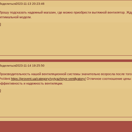
Поделиться
2023-11-13 20:23:46
Прошу подсказать надежный магазин, где можно приобрести вытяжной вентилятор. Жд
оптимальной модели.
0
Поделиться
2023-11-14 19:25:50
Производительность нашей вентиляционной системы значительно возросла после того,
ProVent
https://provent.ua/category/vytyazhnye-ventilyatory/
Отличное соотношение цены и
эффективность и надежность вентиляции.
0