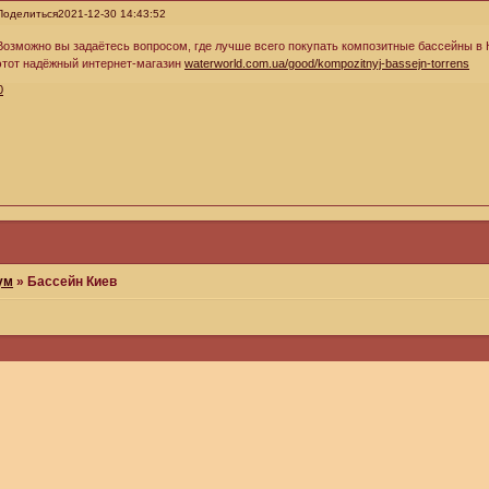
Поделиться
2021-12-30 14:43:52
Возможно вы задаётесь вопросом, где лучше всего покупать композитные бассейны в 
этот надёжный интернет-магазин
waterworld.com.ua/good/kompozitnyj-bassejn-torrens
0
ум
»
Бассейн Киев