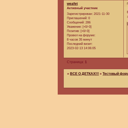
weafet
Активный участник
Зарегистрирован
: 2021-11-30
Приглашений:
0
Сообщений:
286
Уважение:
[+0/-0]
Позитив:
[+0/-0]
Провел на форуме:
8 часов 35 минут
Последний визит:
2023-02-13 14:06:05
Страница:
1
»
ВСЕ О ДЕТКАХ!!!
»
Тестовый фор