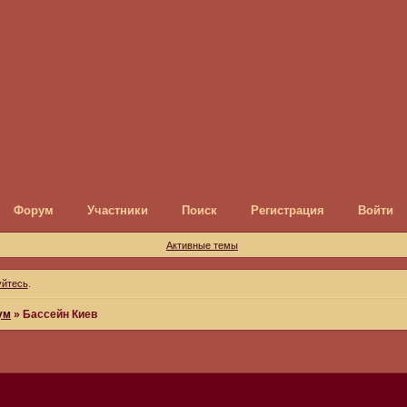
Форум
Участники
Поиск
Регистрация
Войти
Активные темы
уйтесь
.
ум
»
Бассейн Киев