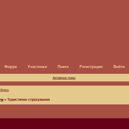
Форум
Участники
Поиск
Регистрация
Войти
Активные темы
уйтесь
.
ум
»
Туристичне страхування