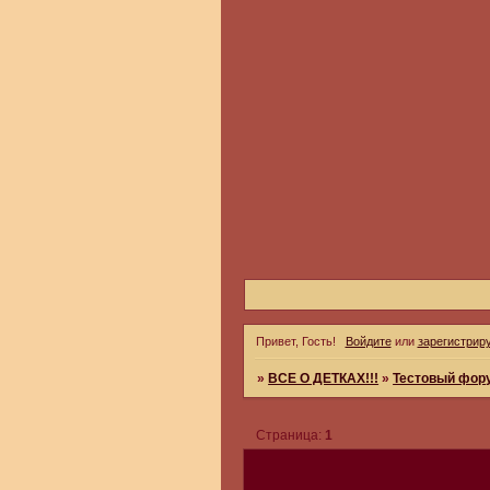
Привет, Гость!
Войдите
или
зарегистрир
»
ВСЕ О ДЕТКАХ!!!
»
Тестовый фор
Страница:
1