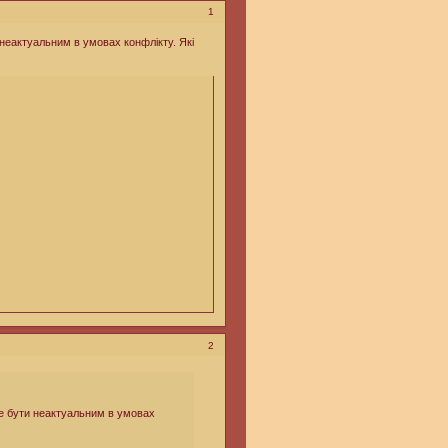
1
неактуальним в умовах конфлікту. Які
2
е бути неактуальним в умовах