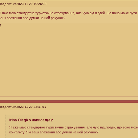
Поделиться
2023-11-20 19:26:39
Я вже маю стандартне туристичне страхування, але чую від людей, що воно може бути 
ваші враження або думки на цей рахунок?
0
Поделиться
2023-11-20 23:47:17
Irina OlegKo написал(а):
Я вже маю стандартне туристичне страхування, але чую від людей, що воно мож
конфлікту. Які ваші враження або думки на цей рахунок?