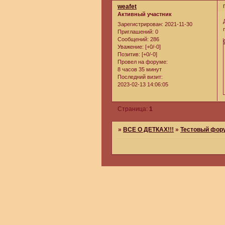
weafet
Активный участник
Зарегистрирован
: 2021-11-30
Приглашений:
0
Сообщений:
286
Уважение:
[+0/-0]
Позитив:
[+0/-0]
Провел на форуме:
8 часов 35 минут
Последний визит:
2023-02-13 14:06:05
Страница:
1
»
ВСЕ О ДЕТКАХ!!!
»
Тестовый фор