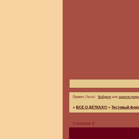
Привет, Гость!
Войдите
или
зарегистрир
»
ВСЕ О ДЕТКАХ!!!
»
Тестовый фор
Страница:
1