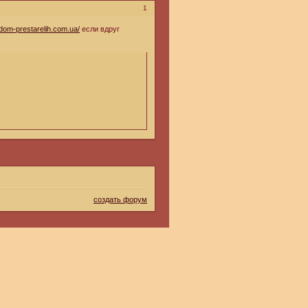
1
dom-prestarelih.com.ua/
если вдруг
создать форум