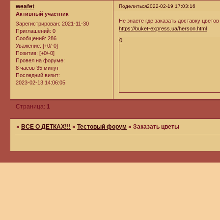
weafet
Поделиться
2022-02-19 17:03:16
Активный участник
Не знаете где заказать доставку цвето
Зарегистрирован
: 2021-11-30
https://buket-express.ua/herson.html
Приглашений:
0
Сообщений:
286
0
Уважение:
[+0/-0]
Позитив:
[+0/-0]
Провел на форуме:
8 часов 35 минут
Последний визит:
2023-02-13 14:06:05
Страница:
1
»
ВСЕ О ДЕТКАХ!!!
»
Тестовый форум
»
Заказать цветы