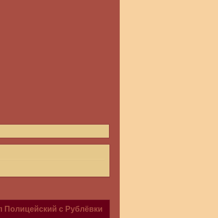
л Полицейский с Рублёвки