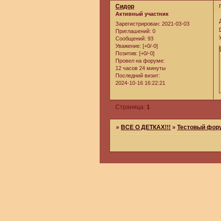
Сидор
Активный участник
Зарегистрирован
: 2021-03-03
Приглашений:
0
Сообщений:
93
Уважение:
[+0/-0]
Позитив:
[+0/-0]
Провел на форуме:
12 часов 24 минуты
Последний визит:
2024-10-16 16:22:21
Страница:
1
»
ВСЕ О ДЕТКАХ!!!
»
Тестовый фор