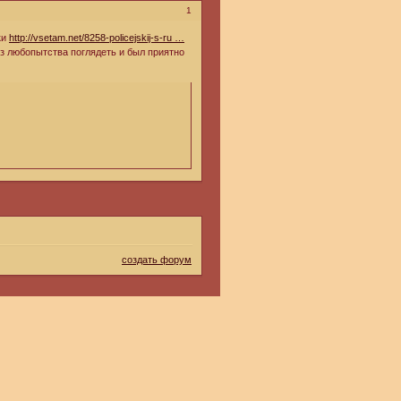
1
ки
http://vsetam.net/8258-policejskij-s-ru …
з любопытства поглядеть и был приятно
создать форум