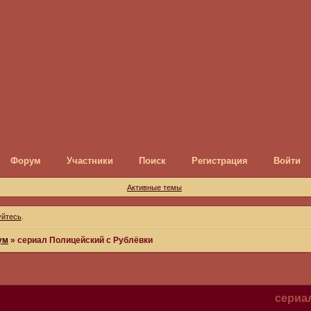
Форум
Участники
Поиск
Регистрация
Войти
Активные темы
уйтесь
.
ум
»
сериал Полицейский с Рублёвки
сериа