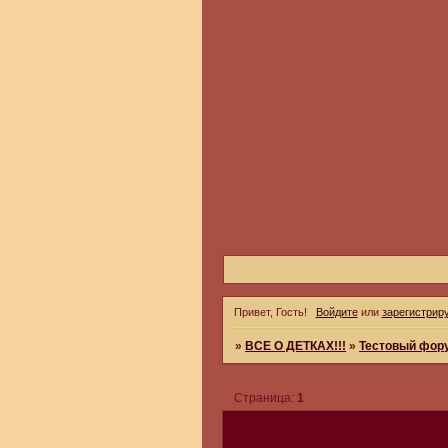
Привет, Гость!
Войдите
или
зарегистрир
»
ВСЕ О ДЕТКАХ!!!
»
Тестовый фор
Страница:
1