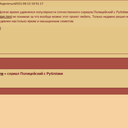
Поделиться
2021-08-13 19:51:17
Долгое время удивлялся популярности отечественного сериала Полицейский с Рублёв
nlajn.html
не понимая за что вообще можно этот проект любить. Только недавно решил и
удивлен настолько ярким и насыщенным сюжетом.
0
ум
»
сериал Полицейский с Рублёвки