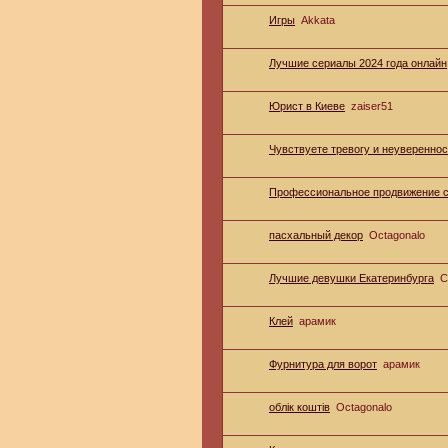
Игры
Akkata
Лучшие сериалы 2024 года онлайн
Юрист в Киеве
zaiser51
Чувствуете тревогу и неуверенно
Профессиональное продвижение с
пасхальный декор
Octagonalo
Лучшие девушки Екатеринбурга
С
Клей
арамик
Фурнитура для ворот
арамик
облік коштів
Octagonalo