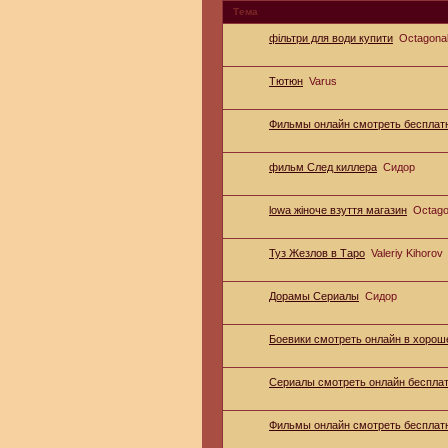
Тема
фільтри для води купити
Octagona
Тютюн
Varus
Фильмы онлайн смотреть бесплат
фильм След киллера
Сидор
lowa жіноче взуття магазин
Octago
Туз Жезлов в Таро
Valeriy Kihorov
Дорамы Сериалы
Сидор
Боевики смотреть онлайн в хорош
Сериалы смотреть онлайн беспла
Фильмы онлайн смотреть бесплат