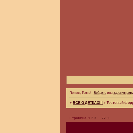
Привет, Гость!
Войдите
или
зарегистрир
»
ВСЕ О ДЕТКАХ!!!
»
Тестовый фор
Страница:
1
2
3
…
22
»