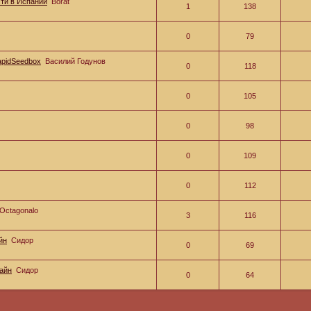
ти в Испании
Borat
1
138
0
79
apidSeedbox
Василий Годунов
0
118
0
105
0
98
0
109
0
112
Octagonalo
3
116
йн
Сидор
0
69
лайн
Сидор
0
64