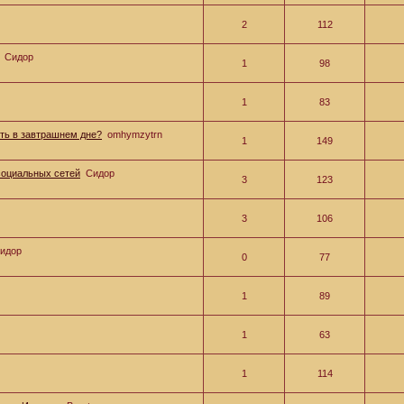
2
112
Сидор
1
98
1
83
сть в завтрашнем дне?
omhymzytrn
1
149
оциальных сетей
Сидор
3
123
3
106
идор
0
77
1
89
1
63
1
114