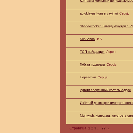
Контакты компании по недвижимос
autoklavas konservavimui
Серujc
Shadowrocket: Взгляд Изнутри с R
SunSchool
k S
ТОП найкращих
Лорон
Гибкая подводка
Серujc
Перевозки
Серujc
купити спортивний костюм адідас
Избитый до смерти смотреть онла
Nightwish: Конец эры смотреть он
Страница:
1
2
3
…
22
»