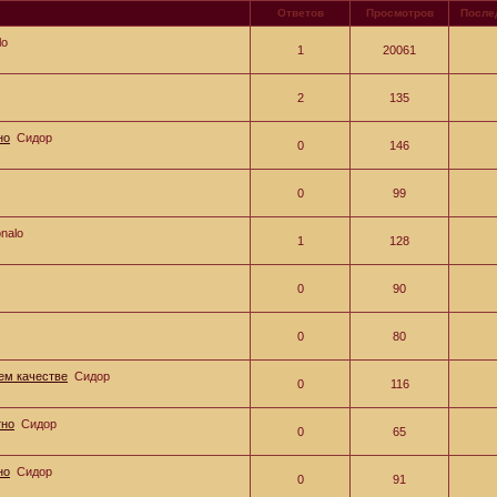
Ответов
Просмотров
После
lo
1
20061
2
135
но
Сидор
0
146
0
99
nalo
1
128
0
90
0
80
ем качестве
Сидор
0
116
тно
Сидор
0
65
но
Сидор
0
91