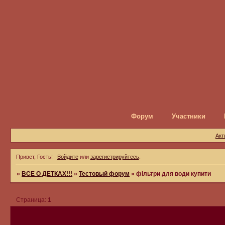
Форум
Участники
Акт
Привет, Гость!
Войдите
или
зарегистрируйтесь
.
»
ВСЕ О ДЕТКАХ!!!
»
Тестовый форум
»
фільтри для води купити
Страница:
1